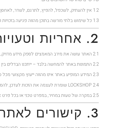
1.2 אין להעתיק, לשכפל, להפיץ, לתרגם, לשדר, לאחסן במאגר מידע, להציג בפומבי או להשתמש בכל דרך אחרת בתכנים המופיעים באתר –
1.3 כל שימוש בלתי מורשה בתוכן מהווה פגיעה בזכויות וייתכן שיחשוף את המשתמש לתביעה משפטית.
2. אחריות וטעויות לעולם חוזרות (ט.ל.ח)
2.1 האתר עושה את מירב המאמצים לספק מידע מדויק, מעודכן ואמין – עם זאת, ייתכנו טעויות סופר, שיבושי תוכן, אי־דיוקים טכניים, או שינויים במחירים ותמונות.
2.2 התמונות באתר להמחשה בלבד – ייתכנו הבדלים בין התמונות לבין המוצר בפועל, במיוחד במוצרים בהם יש וריאציות (צבעים, דגמים, התאמה אישית וכו').
2.3 המידע המופיע באתר אינו מהווה ייעוץ מקצועי מכל סוג שהוא, והסתמכות על המידע נעשית באחריות המשתמש בלבד.
2.4 LOCKSHOP שומרת לעצמה את הזכות לעדכן, להסיר או לשנות את תכני האתר, המחירים, והתנאים –
2.5 במקרה של טעות במחיר, במפרט טכני או בכל פרט אחר – העסק אינו מחויב לספק את המוצר לפי הנתון השגוי.
3. קישורים לאתרים חיצוניים