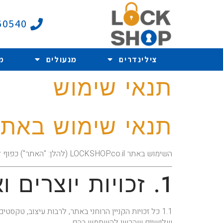
60540
צילינדרים
מנעולים
מ
תנאי שימוש
תנאי שימוש באתר KSHOP.CO.IL
השימוש באתר LOCKSHOP.co.il (להלן: "האתר") כפוף לתנאים המפורטים להלן. השימוש באתר מהווה הסכמה מצד המשתמש לתנאים אלה במלואם.
1. זכויות יוצרים ואיסור העתקה
1.1 כל זכויות הקניין הרוחני באתר, לרבות עיצוב, טקסטים, תמונות, לוגו, תיאורי מוצרים, קבצים, גרפיקה, קוד ותוכן מכל סוג שהוא –
שלישיים שהרשו להשתמש בהם.