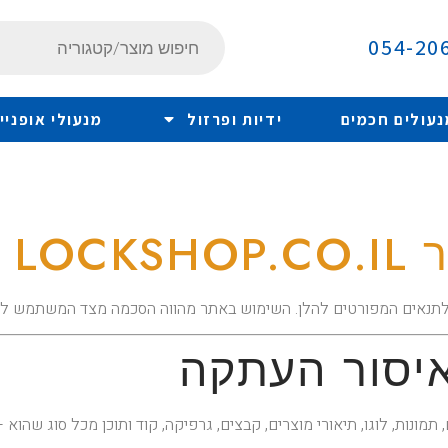
054-20
נעולים חכמים
ידיות ופרזול
מנעולי אופניי
LOC