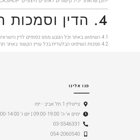
ייתכן שהאתר יכיל קישורים לאתרים חיצוניים. LOCKSHOP אינה אחראית לתכנים, שירותים או מדיניות פרטיות באותם אתרים, ואינה ערבה למהימנות המידע בהם.
4. הדין וסמכות השיפוט
4.1 השימוש באתר וכל הנובע ממנו כפופים לדין הישראלי בלבד.
4.2 סמכות השיפוט הבלעדית בכל עניין הקשור באתר תהיה
פנו אלינו
צייטלין 1 תל אביב - יפו
ימים א'-ה' 09:00-19:00 | יום ו' 09:00-14:00
03-5546331
054-2060540