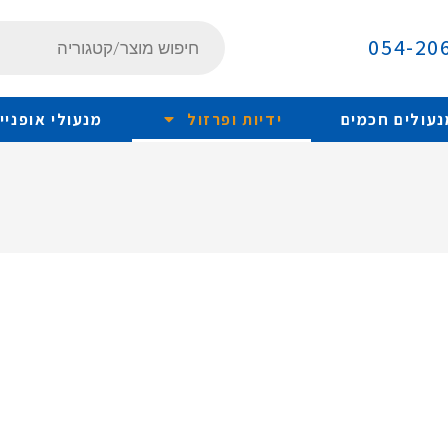
054-20
נעולים חכמים
ידיות ופרזול
מנעולי אופניי